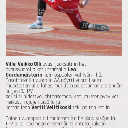
Ville-Veikko Olli
avasi juoksutilin heti
avausvuorolla kotiuttamalla
Leo
Gardemeisterin
kolmospuolen välilyönnillä.
Tasoittavalla vuorolla AA näytti vaaralliselta
muodostamalla lähes mutkitta palottoman ajolähdön
kärjestä. IPV
sai silti pidettyä johtoaseman. Kotiutukset pysyivät
heikosti rajojen sisällä ja
kertaalleen
Vertti Veittikoski
teki polton kotiin.
Toinen vuoropari oli molemmilta heikkoa sisäpeliä.
IPV alkoi saamaan enemmän tilanteita jakson