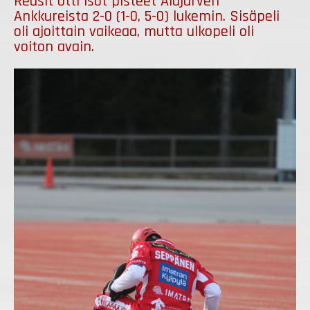
Redsit otti isot pisteet Alajärven
Ankkureista 2-0 (1-0, 5-0) lukemin. Sisäpeli
oli ajoittain vaikeaa, mutta ulkopeli oli
voiton avain.