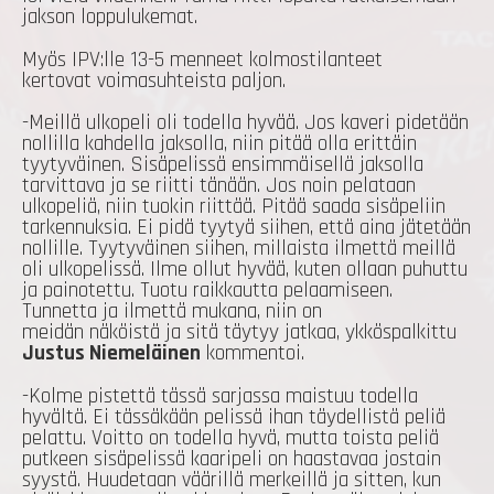
jakson loppulukemat.
Myös IPV:lle 13-5 menneet kolmostilanteet
kertovat voimasuhteista paljon.
-Meillä ulkopeli oli todella hyvää. Jos kaveri pidetään
nollilla kahdella jaksolla, niin pitää olla erittäin
tyytyväinen. Sisäpelissä ensimmäisellä jaksolla
tarvittava ja se riitti tänään. Jos noin pelataan
ulkopeliä, niin tuokin riittää. Pitää saada sisäpeliin
tarkennuksia. Ei pidä tyytyä siihen, että aina jätetään
nollille. Tyytyväinen siihen, millaista ilmettä meillä
oli ulkopelissä. Ilme ollut hyvää, kuten ollaan puhuttu
ja painotettu. Tuotu raikkautta pelaamiseen.
Tunnetta ja ilmettä mukana, niin on
meidän näköistä ja sitä täytyy jatkaa, ykköspalkittu
Justus Niemeläinen
kommentoi.
-Kolme pistettä tässä sarjassa maistuu todella
hyvältä. Ei tässäkään pelissä ihan täydellistä peliä
pelattu. Voitto on todella hyvä, mutta toista peliä
putkeen sisäpelissä kaaripeli on haastavaa jostain
syystä. Huudetaan väärillä merkeillä ja sitten, kun