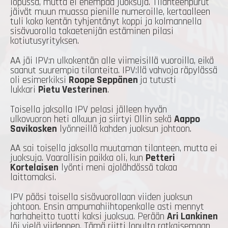
lopussa, mutta ei enempää juoksuja. Tilanteenpurut
jäivät muun muassa pienille numeroille, kertaalleen
tuli koko kentän tyhjentänyt koppi ja kolmannella
sisävuorolla takaetenijän estäminen pilasi
kotiutusyrityksen.
AA jäi IPV:n ulkokentän alle viimeisillä vuoroilla, eikä
saanut suurempia tilanteita. IPV:llä vahvoja räpylässä
oli esimerkiksi
Roope Seppänen
ja tutusti
lukkari
Pietu Vesterinen
.
Toisella jaksolla IPV pelasi jälleen hyvän
ulkovuoron heti alkuun ja siirtyi Ollin sekä
Aappo
Savikosken
lyönneillä kahden juoksun johtoon.
AA sai toisella jaksolla muutaman tilanteen, mutta ei
juoksuja. Vaarallisin paikka oli, kun
Petteri
Kortelaisen
lyönti meni ajolähdössä takaa
laittomaksi.
IPV pääsi toisella sisävuorollaan viiden juoksun
johtoon. Ensin ampumahiihtopenkalle asti mennyt
harhaheitto tuotti kaksi juoksua. Perään
Ari Lankinen
löi vielä viidennen. Tämä riitti lopulta ratkaisemaan