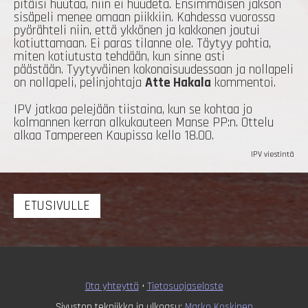
pitäisi huutaa, niin ei huudeta. Ensimmäisen jakson
sisäpeli menee omaan piikkiin. Kahdessa vuorossa
pyörähteli niin, että ykkönen ja kakkonen joutui
kotiuttamaan. Ei paras tilanne ole. Täytyy pohtia,
miten kotiutusta tehdään, kun sinne asti
päästään. Tyytyväinen kokonaisuudessaan ja nollapeli
on nollapeli, pelinjohtaja
Atte Hakala
kommentoi.
IPV jatkaa pelejään tiistaina, kun se kohtaa jo
kolmannen kerran alkukauteen Manse PP:n. Ottelu
alkaa Tampereen Kaupissa kello 18.00.
IPV viestintä
ETUSIVULLE
Ota yhteyttä
•
T
ietosuojaseloste
Sivuston tekniikka ja ulkoasu:
Marko Koskinen