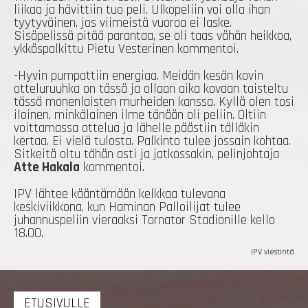
liikaa ja hävittiin tuo peli. Ulkopeliin voi olla ihan
tyytyväinen, jos viimeistä vuoroa ei laske.
Sisäpelissä pitää parantaa, se oli taas vähän heikkoa,
ykköspalkittu Pietu Vesterinen kommentoi.
-Hyvin pumpattiin energiaa. Meidän kesän kovin
otteluruuhka on tässä ja ollaan aika kovaan taisteltu
tässä monenlaisten murheiden kanssa. Kyllä olen tosi
iloinen, minkälainen ilme tänään oli peliin. Oltiin
voittamassa ottelua ja lähelle päästiin tälläkin
kertaa. Ei vielä tulosta. Palkinto tulee jossain kohtaa.
Sitkeitä oltu tähän asti ja jatkossakin, pelinjohtaja
Atte Hakala
kommentoi.
IPV lähtee kääntämään kelkkaa tulevana
keskiviikkona, kun Haminan Palloilijat tulee
juhannuspeliin vieraaksi Tornator Stadionille kello
18.00.
IPV viestintä
ETUSIVULLE