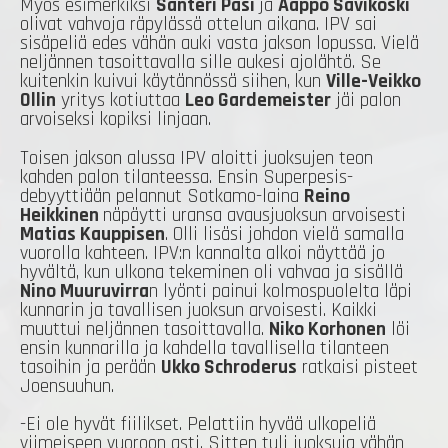
Myös esimerkiksi
Santeri Pasi
ja
Aappo Savikoski
olivat vahvoja räpylässä ottelun aikana. IPV sai
sisäpeliä edes vähän auki vasta jakson lopussa. Vielä
neljännen tasoittavalla sille aukesi ajolähtö. Se
kuitenkin kuivui käytännössä siihen, kun
Ville-Veikko
Ollin
yritys kotiuttaa
Leo Gardemeister
jäi palon
arvoiseksi kopiksi linjaan.
Toisen jakson alussa IPV aloitti juoksujen teon
kahden palon tilanteessa. Ensin Superpesis-
debyyttiään pelannut Sotkamo-laina
Reino
Heikkinen
näpäytti uransa avausjuoksun arvoisesti
Matias Kauppisen
. Olli lisäsi johdon vielä samalla
vuorolla kahteen. IPV:n kannalta alkoi näyttää jo
hyvältä, kun ulkona tekeminen oli vahvaa ja sisällä
Nino Muuruvirra
n lyönti painui kolmospuolelta läpi
kunnarin ja tavallisen juoksun arvoisesti. Kaikki
muuttui neljännen tasoittavalla.
Niko Korhonen
löi
ensin kunnarilla ja kahdella tavallisella tilanteen
tasoihin ja perään
Ukko Schroderus
ratkaisi pisteet
Joensuuhun.
-Ei ole hyvät fiilikset. Pelattiin hyvää ulkopeliä
viimeiseen vuoroon asti. Sitten tuli juoksuja vähän