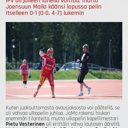
IPV oli jälleen lähellä voittoa, mutta
Joensuun Maila käänsi lopussa pelin
itselleen 0-1 (0-0, 4-7) lukemin
Kuten juoksuttomasta avausjaksosta voi päätellä, se
oli vahvaa ulkopelin juhlaa. JoMa rakensi hiukan
enemmän tilanteita, mutta ulkopelin kapellimestari
Pietu Vesterinen
oli erittäin vahva lautasen äärellä.