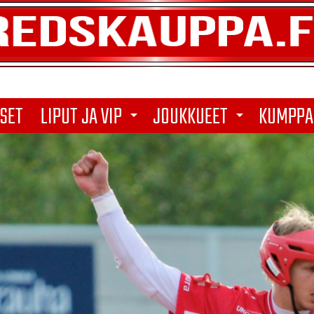
SET
LIPUT JA VIP
JOUKKUEET
KUMPPA
arrow_drop_down
arrow_drop_down