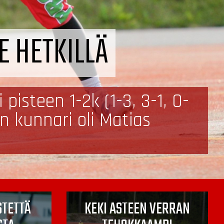
E HETKILLÄ
isteen 1-2k (1-3, 3-1, 0-
n kunnari oli Matias
STETTÄ
KEKI ASTEEN VERRAN