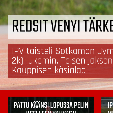
REDSIT VENYI TÄRK
IPV taisteli Sotkamon Jymy
2k) lukemin. Toisen jakson
Kauppisen käsialaa.
PATTU KÄÄNSI LOPUSSA PELIN
IP