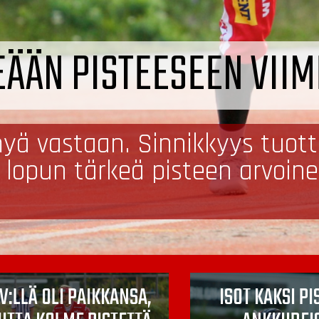
EÄÄN PISTEESEEN VIIM
ä vastaan. Sinnikkyys tuotti p
 lopun tärkeä pisteen arvoine
V:LLÄ OLI PAIKKANSA,
ISOT KAKSI PI