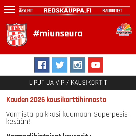
menu
#miunseura
LIPUT JA VIP /
KAUSIKORTIT
Kauden 2026 kausikorttihinnasto
Varmista paikkasi kuumaan Superpesis-
kesään!