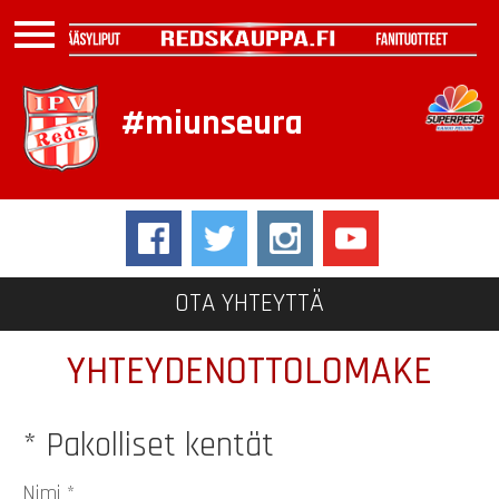
menu
#miunseura
OTA YHTEYTTÄ
YHTEYDENOTTOLOMAKE
* Pakolliset kentät
Nimi *