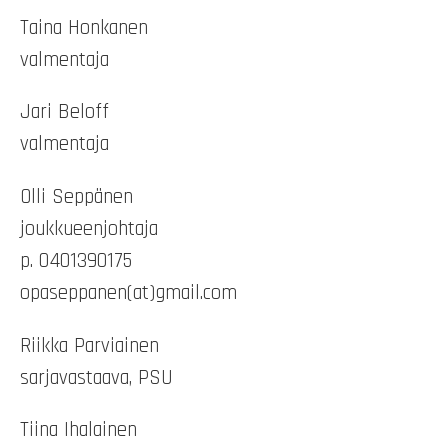
Taina Honkanen
valmentaja
Jari Beloff
valmentaja
Olli Seppänen
joukkueenjohtaja
p. 0401390175
opaseppanen(at)gmail.com
Riikka Parviainen
sarjavastaava, PSU
Tiina Ihalainen