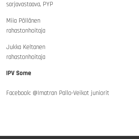
sarjavastaava, PYP
Miia Pöllänen
rahastonhoitaja
Jukka Keltanen
rahastonhoitaja
IPV Some
Facebook: @Imatran Pallo-Veikot juniorit