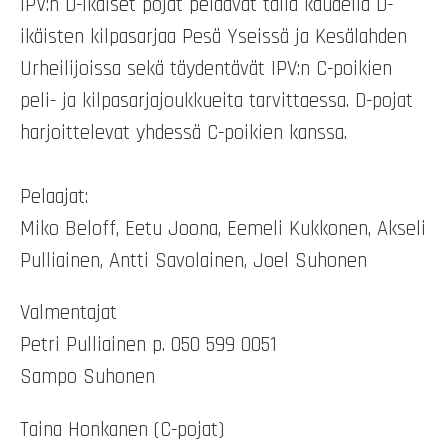
IPV:n D-ikäiset pojat pelaavat tällä kaudella D-
ikäisten kilpasarjaa Pesä Yseissä ja Kesälahden
Urheilijoissa sekä täydentävät IPV:n C-poikien
peli- ja kilpasarjajoukkueita tarvittaessa. D-pojat
harjoittelevat yhdessä C-poikien kanssa.
Pelaajat:
Miko Beloff, Eetu Joona, Eemeli Kukkonen, Akseli
Pulliainen, Antti Savolainen, Joel Suhonen
Valmentajat
Petri Pulliainen p. 050 599 0051
Sampo Suhonen
Taina Honkanen (C-pojat)