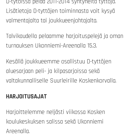
D-tytöissä pelaa 2011-2014 syntyneitä tyttöjä.
Lisätietoja D-tyttöjen toiminnasta voit kysyä
valmentajalta tai joukkueenjohtajalta.
Talvikaudella pelaamme harjoituspelejä ja oman
turnauksen Ukonniemi-Areenalla 15.3.
Kesällä joukkueemme osallistuu D-tyttöjen
aluesarjaan peli- ja kilpasarjoissa sekä
valtakunnalliselle Suurleirille Koskenkorvalla.
HARJOITUSAJAT
Harjoittelemme neljästi viikossa Kosken
koulukeskuksen salissa sekä Ukonniemi
Areenalla.