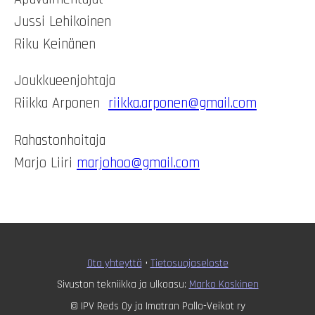
Jussi Lehikoinen
Riku Keinänen
Joukkueenjohtaja
Riikka Arponen
riikka.arponen@gmail.com
Rahastonhoitaja
Marjo Liiri
marjohoo@gmail.com
Ota yhteyttä
•
T
ietosuojaseloste
Sivuston tekniikka ja ulkoasu:
Marko Koskinen
© IPV Reds Oy ja Imatran Pallo-Veikot ry