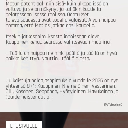
Matun potentiaali niin sisä- kuin ulkopelissä on
valtava ja se on näkynyt jo tälläkin kaudella
pelatessaan isossa roolissa. Odotukset
tulevaisuudesta ovat todella valoisat. Aivan huippu
homma, että Matias jatkaa ensi kaudella.
Itsekin jatkosopimuksesta innoissaan oleva
Kauppinen kehuu seurassa vallitsevaa ilmapiiriä:
– Täällä on huippu meininki päällä ja täällä on hyvä
paikka kehittyä. Nauttinu täällä olosta.
Julkaistuja pelaajasopimuksia vuodelle 2026 on nyt
yhteensä 8+1: Kauppinen, Niemeläinen, Vesterinen,
Olli, Kosonen, Seppänen, Hyötyläinen, Havukainen ja
(Gardemeister optio).
IPV Viestintä
ETUSIVULLE