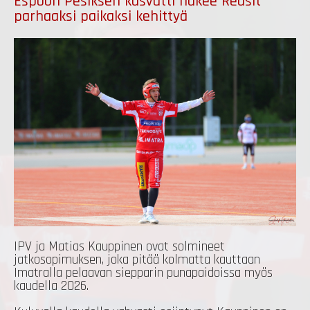
Espoon Pesiksen kasvatti näkee Redsit
parhaaksi paikaksi kehittyä
IPV ja Matias Kauppinen ovat solmineet
jatkosopimuksen, joka pitää kolmatta kauttaan
Imatralla pelaavan siepparin punapaidoissa myös
kaudella 2026.