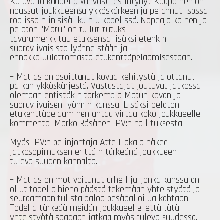
Kuluvalla kaudella vahvasti esiintynyt Kauppinen on
noussut joukkueensa ykköskärkeen ja pelannut isossa
roolissa niin sisä- kuin ulkopelissä. Nopeajalkainen ja
peloton "Matu" on tullut tutuksi
tavaramerkkituuletuksensa lisäksi etenkin
suoraviivaisista lyönneistään ja
ennakkoluulottomasta etukenttäpelaamisestaan.
– Matias on osoittanut kovaa kehitystä ja ottanut
paikan ykköskärjestä. Vastustajat joutuvat jatkossa
olemaan entistäkin tarkempia Matun kovan ja
suoraviivaisen lyönnin kanssa. Lisäksi peloton
etukenttäpelaaminen antaa virtaa koko joukkueelle,
kommentoi Marko Räsänen IPV:n hallituksesta.
Myös IPV:n pelinjohtaja Atte Hakala näkee
jatkosopimuksen erittäin tärkeänä joukkueen
tulevaisuuden kannalta.
– Matias on motivoitunut urheilija, jonka kanssa on
ollut todella hieno päästä tekemään yhteistyötä ja
seuraamaan tulista paloa pesäpalloilua kohtaan.
Todella tärkeää meidän joukkueelle, että tätä
yhteistyötä saadaan jatkaa myös tulevaisuudessa.