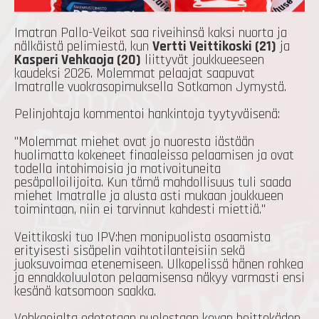
Imatran Pallo-Veikot saa riveihinsä kaksi nuorta ja
nälkäistä pelimiestä, kun
Vertti Veittikoski (21)
ja
Kasperi Vehkaoja (20)
liittyvät joukkueeseen
kaudeksi 2026. Molemmat pelaajat saapuvat
Imatralle vuokrasopimuksella Sotkamon Jymystä.
Pelinjohtaja kommentoi hankintoja tyytyväisenä:
"Molemmat miehet ovat jo nuoresta iästään
huolimatta kokeneet finaaleissa pelaamisen ja ovat
todella intohimoisia ja motivoituneita
pesäpalloilijoita. Kun tämä mahdollisuus tuli saada
miehet Imatralle ja alusta asti mukaan joukkueen
toimintaan, niin ei tarvinnut kahdesti miettiä."
Veittikoski tuo IPV:hen monipuolista osaamista
erityisesti sisäpelin vaihtotilanteisiin sekä
juoksuvoimaa etenemiseen. Ulkopelissä hänen rohkea
ja ennakkoluuloton pelaamisensa näkyy varmasti ensi
kesänä katsomoon saakka.
Vehkaojalta odotetaan puolestaan kovan heittokäden