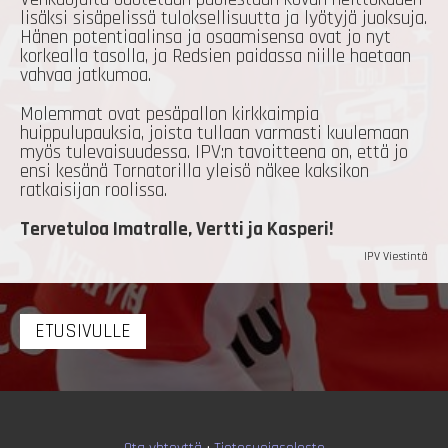
lisäksi sisäpelissä tuloksellisuutta ja lyötyjä juoksuja.
Hänen potentiaalinsa ja osaamisensa ovat jo nyt
korkealla tasolla, ja Redsien paidassa niille haetaan
vahvaa jatkumoa.
Molemmat ovat pesäpallon kirkkaimpia
huippulupauksia, joista tullaan varmasti kuulemaan
myös tulevaisuudessa. IPV:n tavoitteena on, että jo
ensi kesänä Tornatorilla yleisö näkee kaksikon
ratkaisijan roolissa.
Tervetuloa Imatralle, Vertti ja Kasperi!
IPV Viestintä
ETUSIVULLE