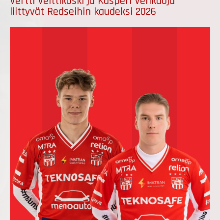
Vertti Veittikoski ja Kasperi Vehkaoja
liittyvät Redseihin kaudeksi 2026