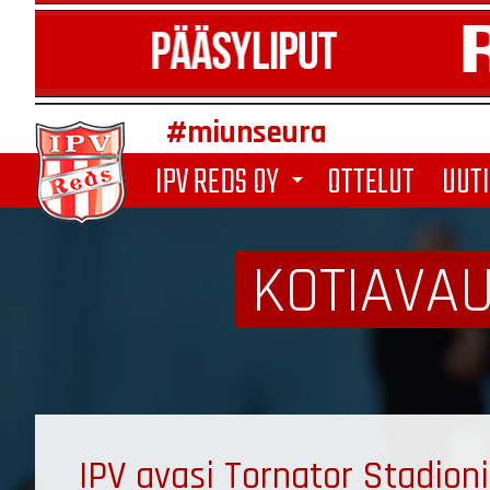
#miunseura
IPV REDS OY
OTTELUT
UUTI
arrow_drop_down
KOTIAVAU
IPV avasi Tornator Stadio