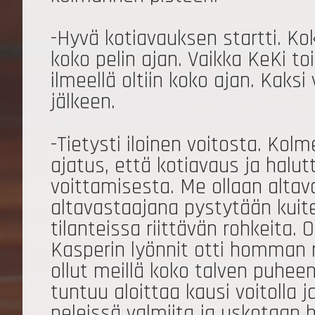
-Hyvä kotiavauksen startti. Kok
koko pelin ajan. Vaikka KeKi to
ilmeellä oltiin koko ajan. Kaks
jälkeen.
-Tietysti iloinen voitosta. Kolm
ajatus, että kotiavaus ja halutt
voittamisesta. Me ollaan altav
altavastaajana pystytään kuite
tilanteissa riittävän rohkeita. 
Kasperin lyönnit otti homman r
ollut meillä koko talven puhee
tuntuu aloittaa kausi voitolla j
peleissä valmiita ja uskotaan 