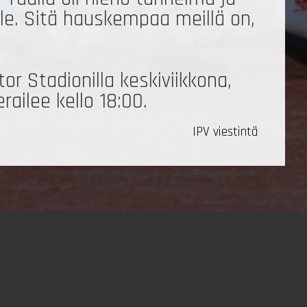
lle. Sitä hauskempaa meillä on,
r Stadionilla keskiviikkona,
ailee kello 18:00.
IPV viestintä