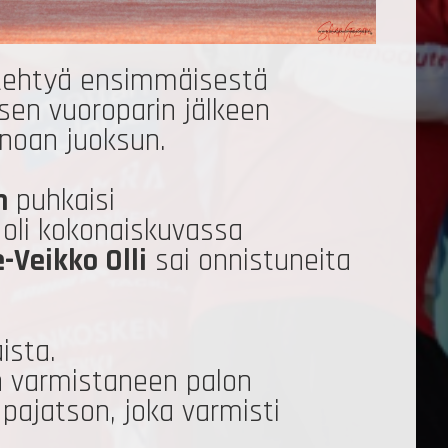
ai tehtyä ensimmäisestä
sen vuoroparin jälkeen
inoan juoksun.
n
puhkaisi
 oli kokonaiskuvassa
e-Veikko Olli
sai onnistuneita
ista.
on varmistaneen palon
pajatson, joka varmisti