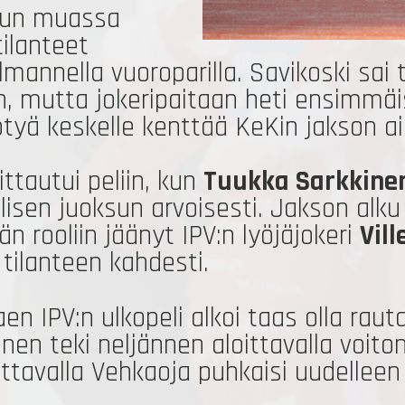
uun muassa
ilanteet
kolmannella vuoroparilla. Savikoski s
in, mutta jokeripaitaan heti ensimmäi
ötyä keskelle kenttää KeKin jakson a
ttautui peliin, kun
Tuukka Sarkkine
lisen juoksun arvoisesti. Jakson alku
n rooliin jäänyt IPV:n lyöjäjokeri
Vill
 tilanteen kahdesti.
 IPV:n ulkopeli alkoi taas olla rauta
inen teki neljännen aloittavalla voit
ttavalla Vehkaoja puhkaisi uudelleen 