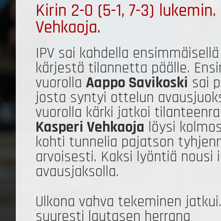
Kirin 2-0 (5-1, 7-3) lukemin
Vehkaoja.
IPV sai kahdella ensimmäisellä
kärjestä tilannetta päälle. Ens
vuorolla
Aappo Savikoski
sai pa
josta syntyi ottelun avausjuok
vuorolla kärki jatkoi tilanteenr
Kasperi Vehkaoja
löysi kolmos
kohti tunnelia pajatson tyhje
arvoisesti. Kaksi lyöntiä nousi
avausjaksolla.
Ulkona vahva tekeminen jatkui.
suuresti lautasen herrana