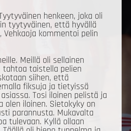
 Tyytyväinen henkeen, joka oli
in tyytyväinen, että hyvällä
kaa, Vehkaoja kommentoi pelin
lle. Meillä oli sellainen
a tahtoa taistella pelien
skotaan siihen, että
alla fiksuja ja tietyissä
asiassa. Tosi iloinen pelistä ja
 olen iloinen. Sietokyky on
eästi parannusta. Mukavalta
oa tulevaan. Kyllä ollaan
 Täällä oli hieno tunnelma ja