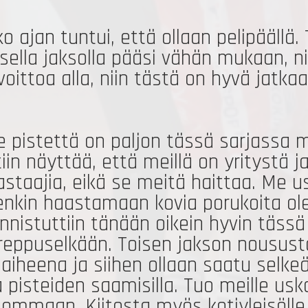
o ajan tuntui, että ollaan pelipäällä.
isella jaksolla pääsi vähän mukaan, ni
i voittoa alla, niin tästä on hyvä jat
e pistettä on paljon tässä sarjassa mei
iin näyttää, että meillä on yritystä j
astaajia, eikä se meitä haittaa. Me u
nkin haastamaan kovia porukoita olem
Onnistuttiin tänään oikein hyvin tässä 
eppuselkään. Toisen jakson noususta
naiheena ja siihen ollaan saatu selk
a pisteiden saamisilla. Tuo meille usk
hommaan. Kiitosta myös kotiyleisölle.