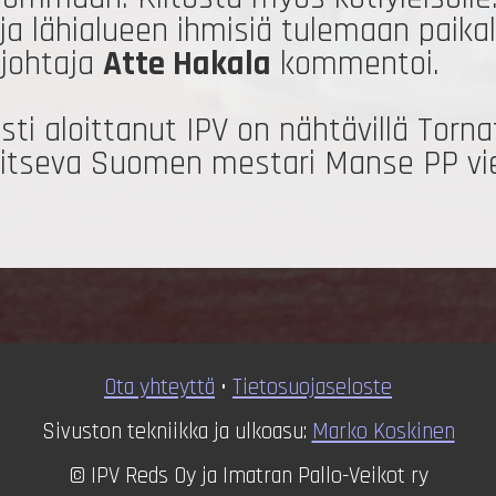
 ja lähialueen ihmisiä tulemaan paika
johtaja
Atte Hakala
kommentoi.
 aloittanut IPV on nähtävillä Tornato
litseva Suomen mestari Manse PP vier
Ota yhteyttä
•
T
ietosuojaseloste
Sivuston tekniikka ja ulkoasu:
Marko Koskinen
© IPV Reds Oy ja Imatran Pallo-Veikot ry