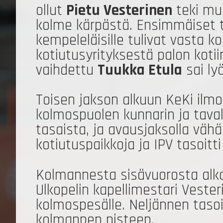
ollut
Pietu Vesterinen
teki m
kolme kärpästä. Ensimmäiset t
kempeleläisille tulivat vasta 
kotiutusyrityksestä palon koti
vaihdettu
Tuukka Etula
sai ly
Toisen jakson alkuun KeKi ilmoi
kolmospuolen kunnarin ja taval
tasaista, ja avausjaksolla vähää
kotiutuspaikkoja ja IPV tasoitti
Kolmannesta sisävuorosta alkaen
Ulkopelin kapellimestari Vester
kolmospesälle. Neljännen tasoi
kolmannen pisteen.