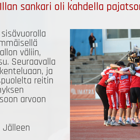
. Illan sankari oli kahdella pajat
 sisävuorolla
immäisellä
llon väliin,
su. Seuraavalla
akenteluaan, ja
puolelta reitin
nnyksen
 isoon arvoon
 Jälleen