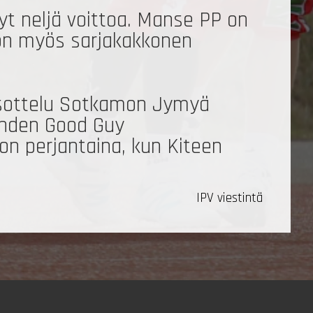
yt neljä voittoa. Manse PP on
PV on myös sarjakakkonen
rasottelu Sotkamon Jymyä
lahden Good Guy
kon perjantaina, kun Kiteen
IPV viestintä