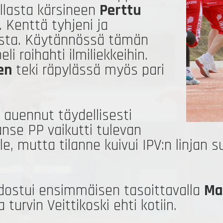
illasta kärsineen
Perttu
 Kenttä tyhjeni ja
eesta. Käytännössä tämän
li roihahti ilmiliekkeihin.
en
teki räpylässä myös pari
i auennut täydellisesti
se PP vaikutti tulevan
e, mutta tilanne kuivui IPV:n linjan 
dostui ensimmäisen tasoittavalla
Ma
 turvin Veittikoski ehti kotiin.