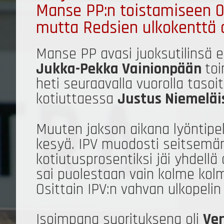
Manse PP:n toistamiseen 0-1 
mutta Redsien ulkokenttä o
Manse PP avasi juoksutilinsä 
Jukka-Pekka Vainionpään
toi
heti seuraavalla vuorolla tasoi
kotiuttaessa
Justus Niemeläi
Muuten jakson aikana lyöntipeli
kesyä. IPV muodosti seitsemä
kotiutusprosentiksi jäi yhdell
sai puolestaan vain kolme kolm
Osittain IPV:n vahvan ulkopeli
Isoimpana suorituksena oli
Ver