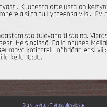
hvasti. Kuudesta ottelusta on kertyn
amperelaisilta tuli yhteensä viisi. I
haastamista tulevana tiistaina. Vie
sesti Helsingissä. Pallo nousee Mei
 Seuraava kotiottelu nähdään ensi vii
illa kello 18:00.
Ota yhteyttä
•
T
ietosuojaseloste