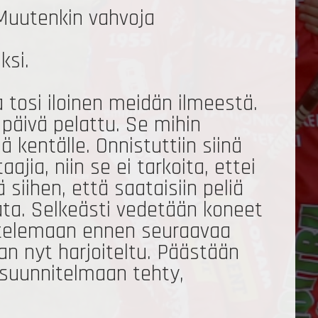
 Muutenkin vahvoja
uksi.
a tosi iloinen meidän ilmeestä.
n päivä pelattu. Se mihin
lä kentälle. Onnistuttiin siinä
ajia, niin se ei tarkoita, ettei
 siihen, että saataisiin peliä
lata. Selkeästi vedetään koneet
oittelemaan ennen seuraavaa
laan nyt harjoiteltu. Päästään
 suunnitelmaan tehty,