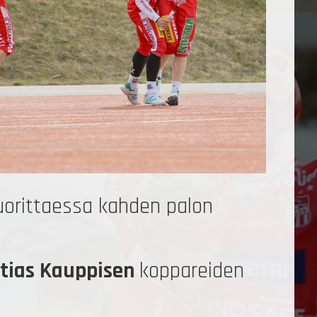
suorittaessa kahden palon
tias Kauppisen
koppareiden