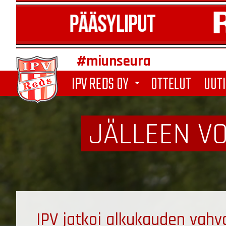
#miunseura
IPV REDS OY
OTTELUT
UUTI
arrow_drop_down
JÄLLEEN VO
IPV jatkoi alkukauden vah