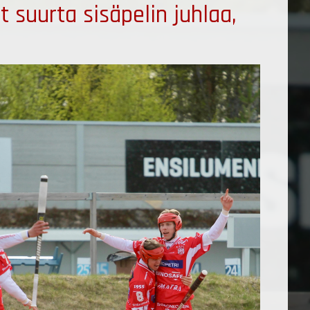
t suurta sisäpelin juhlaa,