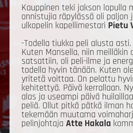
Kauppinen teki jakson lopulla
onnistujia räpylässä oli paljon 
ulkopelin kapellimestari
Pietu 
-Todella tiukka peli alusta ast
Kuten Mansella, niin meilläkin o
satsattiin, oli peli-ilme ja ener
todella hyvin tänään. Kuten olen
yritetä voittaa. On pelattu hyv
kehitettyä. Päivä kerrallaan. 
alas ja useampi päivä huilaill
peliä. Ollut pitkä pätkä ilman h
tekemään muutama voimaharjoit
pelinjohtaja
Atte Hakala
komm