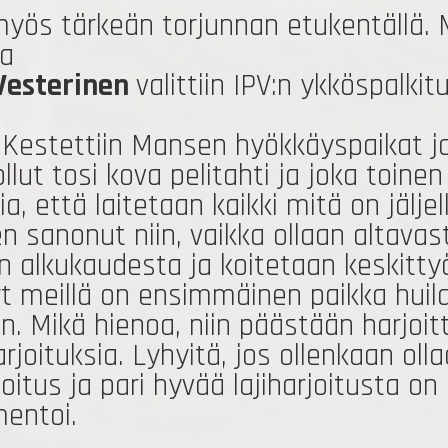
 myös tärkeän torjunnan etukentällä.
ja
Vesterinen
valittiin IPV:n ykköspalkit
i. Kestettiin Mansen hyökkäyspaikat j
llut tosi kova pelitahti ja joka toine
gia, että laitetaan kaikki mitä on jäljel
 sanonut niin, vaikka ollaan altavasta
in alkukaudesta ja koitetaan keskittyä
Nyt meillä on ensimmäinen paikka hui
aan. Mikä hienoa, niin päästään harj
arjoituksia. Lyhyitä, jos ollenkaan ol
us ja pari hyvää lajiharjoitusta on
entoi.