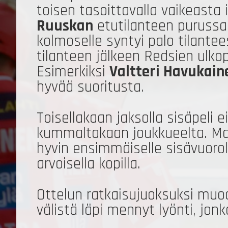
toisen tasoittavalla vaikeasta 
Ruuskan
etutilanteen purussa.
kolmoselle syntyi palo tilant
tilanteen jälkeen Redsien ulkope
Esimerkiksi
Valtteri Havukain
hyvää suoritusta.
Toisellakaan jaksolla sisäpeli e
kummaltakaan joukkueelta. Man
hyvin ensimmäiselle sisävuoroll
arvoisella kopilla.
Ottelun ratkaisujuoksuksi muo
välistä läpi mennyt lyönti, jonka