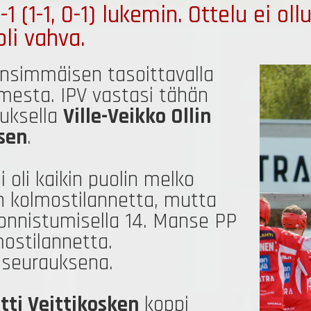
(1-1, 0-1) lukemin. Ottelu ei ollu
li vahva.
ensimmäisen tasoittavalla
mesta. IPV vastasi tähän
tuksella
Ville-Veikko Ollin
sen
.
 oli kaikin puolin melko
n kolmostilannetta, mutta
ä onnistumisella 14. Manse PP
ostilannetta.
n seurauksena.
tti Veittikosken
koppi