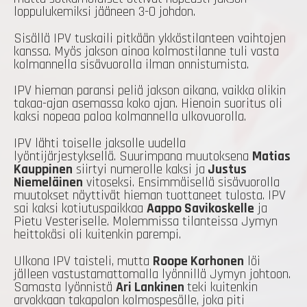
loppulukemiksi jääneen 3-0 johdon.
Sisällä IPV tuskaili pitkään ykköstilanteen vaihtojen
kanssa. Myös jakson ainoa kolmostilanne tuli vasta
kolmannella sisävuorolla ilman onnistumista.
IPV hieman paransi peliä jakson aikana, vaikka olikin
takaa-ajan asemassa koko ajan. Hienoin suoritus oli
kaksi nopeaa paloa kolmannella ulkovuorolla.
IPV lähti toiselle jaksolle uudella
lyöntijärjestyksellä. Suurimpana muutoksena
Matias
Kauppinen
siirtyi numerolle kaksi ja
Justus
Niemeläinen
vitoseksi. Ensimmäisellä sisävuorolla
muutokset näyttivät hieman tuottaneet tulosta. IPV
sai kaksi kotiutuspaikkaa
Aappo Savikoskelle
ja
Pietu Vesteriselle. Molemmissa tilanteissa Jymyn
heittokäsi oli kuitenkin parempi.
Ulkona IPV taisteli, mutta
Roope Korhonen
löi
jälleen vastustamattomalla lyönnillä Jymyn johtoon.
Samasta lyönnistä
Ari Lankinen
teki kuitenkin
arvokkaan takapalon kolmospesälle, joka piti