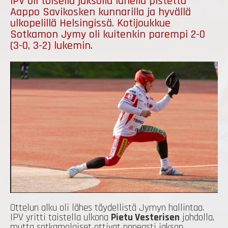
IPV oli toisella jaksolla lähellä pistettä
Aappo Savikosken kunnarilla ja hyvällä
ulkopelillä Helsingissä. Kotijoukkue
Sotkamon Jymy oli kuitenkin parempi 2-0
(3-0, 3-2) lukemin.
Ottelun alku oli lähes täydellistä Jymyn hallintaa.
IPV yritti taistella ulkona
Pietu Vesterisen
johdolla,
mutta sotkamolaiset ottivat nopeasti jakson