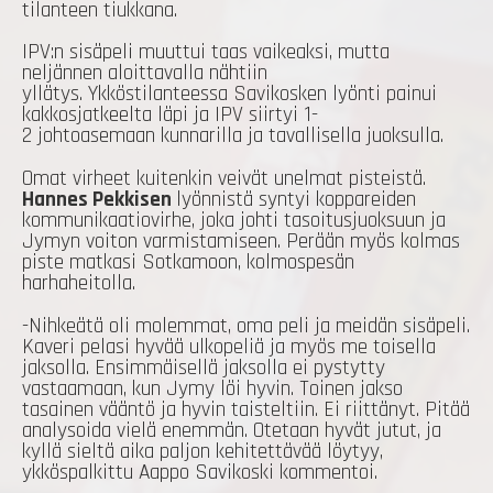
tilanteen tiukkana.
IPV:n sisäpeli muuttui taas vaikeaksi, mutta
neljännen aloittavalla nähtiin
yllätys. Ykköstilanteessa Savikosken lyönti painui
kakkosjatkeelta läpi ja IPV siirtyi 1-
2 johtoasemaan kunnarilla ja tavallisella juoksulla.
Omat virheet kuitenkin veivät unelmat pisteistä.
Hannes Pekkisen
lyönnistä syntyi koppareiden
kommunikaatiovirhe, joka johti tasoitusjuoksuun ja
Jymyn voiton varmistamiseen. Perään myös kolmas
piste matkasi Sotkamoon, kolmospesän
harhaheitolla.
-Nihkeätä oli molemmat, oma peli ja meidän sisäpeli.
Kaveri pelasi hyvää ulkopeliä ja myös me toisella
jaksolla. Ensimmäisellä jaksolla ei pystytty
vastaamaan, kun Jymy löi hyvin. Toinen jakso
tasainen vääntö ja hyvin taisteltiin. Ei riittänyt. Pitää
analysoida vielä enemmän. Otetaan hyvät jutut, ja
kyllä sieltä aika paljon kehitettävää löytyy,
ykköspalkittu Aappo Savikoski kommentoi.