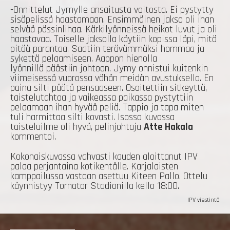
-Onnittelut Jymylle ansaitusta voitosta. Ei pystytty
sisäpelissä haastamaan. Ensimmäinen jakso oli ihan
selvää pässinlihaa. Kärkilyönneissä heikot luvut ja oli
haastavaa. Toiselle jaksolla käytiin kopissa läpi, mitä
pitää parantaa. Saatiin terävämmäksi hommaa ja
sykettä pelaamiseen. Aappon hienolla
lyönnillä päästiin johtoon. Jymy onnistui kuitenkin
viimeisessä vuorossa vähän meidän avustuksella. En
paina silti päätä pensaaseen. Osoitettiin sitkeyttä,
taistelutahtoa ja vaikeassa paikassa pystyttiin
pelaamaan ihan hyvää peliä. Tappio ja tapa miten
tuli harmittaa silti kovasti. Isossa kuvassa
taisteluilme oli hyvä, pelinjohtaja
Atte Hakala
kommentoi.
Kokonaiskuvassa vahvasti kauden aloittanut IPV
palaa perjantaina kotikentälle. Karjalaisten
kamppailussa vastaan asettuu Kiteen Pallo. Ottelu
käynnistyy Tornator Stadionilla kello 18:00.
IPV viestintä