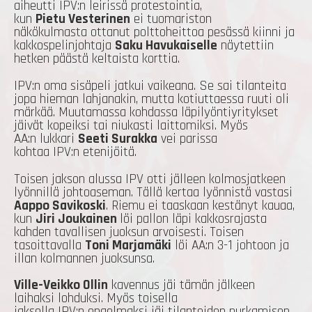
aiheutti IPV:n leirissä protestointia,
kun
Pietu Vesterinen
ei tuomariston
näkökulmasta ottanut polttoheittoa pesässä kiinni ja
kakkospelinjohtaja
Saku Havukaiselle
näytettiin
hetken päästä keltaista korttia.
IPV:n oma sisäpeli jatkui vaikeana. Se sai tilanteita
jopa hieman lahjanakin, mutta kotiuttaessa ruuti oli
märkää. Muutamassa kohdassa läpilyöntiyritykset
jäivät kopeiksi tai niukasti laittomiksi. Myös
AA:n lukkari
Seeti Surakka
vei parissa
kohtaa IPV:n etenijöitä.
Toisen jakson alussa IPV otti jälleen kolmosjatkeen
lyönnillä johtoaseman. Tällä kertaa lyönnistä vastasi
Aappo Savikoski
. Riemu ei taaskaan kestänyt kauaa,
kun
Jiri Joukainen
löi pallon läpi kakkosrajasta
kahden tavallisen juoksun arvoisesti. Toisen
tasoittavalla
Toni Marjamäki
löi AA:n 3-1 johtoon ja
illan kolmannen juoksunsa.
Ville-Veikko Ollin
kavennus jäi tämän jälkeen
laihaksi lohduksi. Myös toisella
jaksolla IPV:n ongelmaksi jäi tilanteiden purkamisen