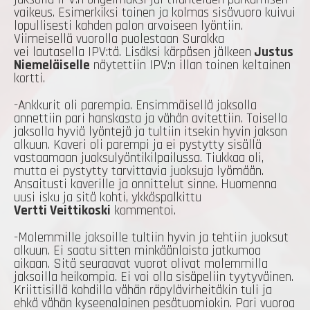
vaikeus. Esimerkiksi toinen ja kolmas sisävuoro kuivui
lopullisesti kahden palon arvoiseen lyöntiin.
Viimeisellä vuorolla puolestaan Surakka
vei lautasella IPV:tä. Lisäksi kärpäsen jälkeen
Justus
Niemeläiselle
näytettiin IPV:n illan toinen keltainen
kortti.
-Ankkurit oli parempia. Ensimmäisellä jaksolla
annettiin pari hanskasta ja vähän avitettiin. Toisella
jaksolla hyviä lyöntejä ja tultiin itsekin hyvin jakson
alkuun. Kaveri oli parempi ja ei pystytty sisällä
vastaamaan juoksulyöntikilpailussa. Tiukkaa oli,
mutta ei pystytty tarvittavia juoksuja lyömään.
Ansaitusti kaverille ja onnittelut sinne. Huomenna
uusi isku ja sitä kohti, ykköspalkittu
Vertti Veittikoski
kommentoi.
-Molemmille jaksoille tultiin hyvin ja tehtiin juoksut
alkuun. Ei saatu sitten minkäänlaista jatkumoa
aikaan. Sitä seuraavat vuorot olivat molemmilla
jaksoilla heikompia. Ei voi olla sisäpeliin tyytyväinen.
Kriittisillä kohdilla vähän räpylävirheitäkin tuli ja
ehkä vähän kyseenalainen pesätuomiokin. Pari vuoroa