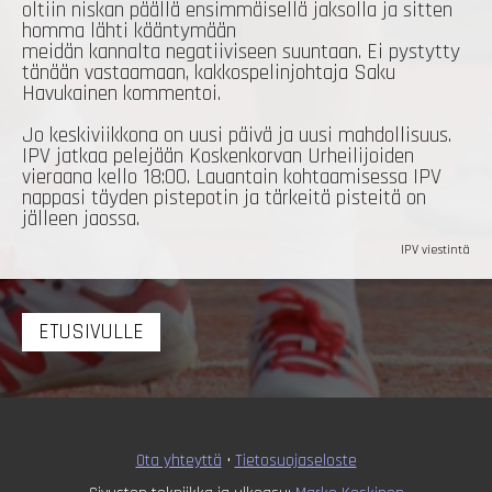
oltiin niskan päällä ensimmäisellä jaksolla ja sitten
homma lähti kääntymään
meidän kannalta negatiiviseen suuntaan. Ei pystytty
tänään vastaamaan, kakkospelinjohtaja Saku
Havukainen kommentoi.
Jo keskiviikkona on uusi päivä ja uusi mahdollisuus.
IPV jatkaa pelejään Koskenkorvan Urheilijoiden
vieraana kello 18:00. Lauantain kohtaamisessa IPV
nappasi täyden pistepotin ja tärkeitä pisteitä on
jälleen jaossa.
IPV viestintä
ETUSIVULLE
Ota yhteyttä
•
T
ietosuojaseloste