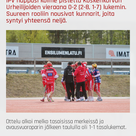
IPV nappasi kolme pistettä Koskenkorvan
Urheilijoiden vieraana 0-2 (2-8, 1-7) lukemin.
Suureen rooliin nousivat kunnarit, joita
syntyi yhteensä neljä.
Ottelu alkoi melko tasaisissa merkeissä ja
avausvuoroparin jälkeen taululla oli 1-1 tasalukemat.