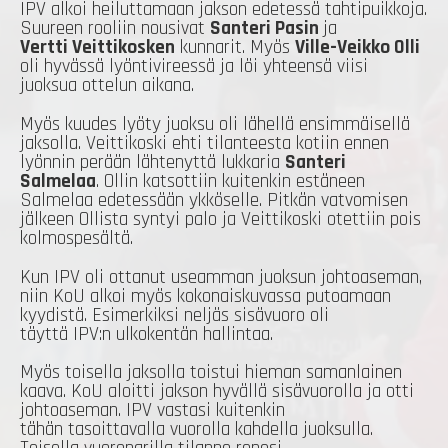
IPV alkoi heiluttamaan jakson edetessä tahtipuikkoja.
Suureen rooliin nousivat
Santeri Pasin
ja
Vertti Veittikosken
kunnarit. Myös
Ville-Veikko Olli
oli hyvässä lyöntivireessä ja löi yhteensä viisi
juoksua ottelun aikana.
Myös kuudes lyöty juoksu oli lähellä ensimmäisellä
jaksolla. Veittikoski ehti tilanteesta kotiin ennen
lyönnin perään lähtenyttä lukkaria
Santeri
Salmelaa
. Ollin katsottiin kuitenkin estäneen
Salmelaa edetessään ykköselle. Pitkän vatvomisen
jälkeen Ollista syntyi palo ja Veittikoski otettiin pois
kolmospesältä.
Kun IPV oli ottanut useamman juoksun johtoaseman,
niin KoU alkoi myös kokonaiskuvassa putoamaan
kyydistä. Esimerkiksi neljäs sisävuoro oli
täyttä IPV:n ulkokentän hallintaa.
Myös toisella jaksolla toistui hieman samanlainen
kaava. KoU aloitti jakson hyvällä sisävuorolla ja otti
johtoaseman. IPV vastasi kuitenkin
tähän tasoittavalla vuorolla kahdella juoksulla.