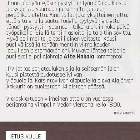
Ilman läpilyöntejäkin pystyttiin lyömään paikoista
juoksuja. Ja saamaan jatkumoita, joita on
peräänkuulutettu. Aina tullut joku yksittäinen juttu,
että sitä ei olla saatu. Todella tyytyväinen, että
tänään pystyttiin saamaan. Ulkona oltiin koko päivä
työpaikalla. Siellä tehtiin asioita, joita oltiin sovittu.
Hyvä peli meiltä ja tosi iloinen voitosta. Kausi
puolivälissä ja tänään mentiin viime kauden
lopullisen pistemäärän ohi. Mukava lähteä toiselle
puoliskolle, pelinjohtaja
Atte
Hakala
kommentoi.
IPV jatkaa sarjataulukon sijalla seitsemän ja on
kuusi pistettä pudotuspeliviivan
yläpuolella. Karsintaviivan alapuolella oleva Alajärven
Ankkurit on puolestaan 14 pisteen päässä.
Vieraskiertueen viimeinen ottelu on vuorossa
perjantaina Vimpelin Vedon vieraana kello 18:00.
IPV viestintä
ETUSIVULLE