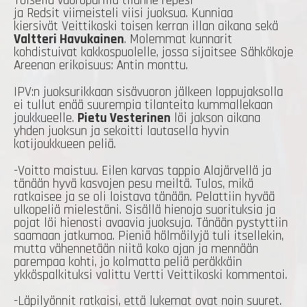
Toisella vuoroparilla tilanne repesi
ja Redsit viimeisteli viisi juoksua. Kunniaa
kiersivät Veittikoski toisen kerran illan aikana sekä
Valtteri Havukainen
. Molemmat kunnarit
kohdistuivat kakkospuolelle, jossa sijaitsee Sähkökoje
Areenan erikoisuus: Antin monttu.
IPV:n juoksurikkaan sisävuoron jälkeen loppujaksolla
ei tullut enää suurempia tilanteita kummallekaan
joukkueelle.
Pietu Vesterinen
löi jakson aikana
yhden juoksun ja sekoitti lautasella hyvin
kotijoukkueen peliä.
-Voitto maistuu. Eilen karvas tappio Alajärvellä ja
tänään hyvä kasvojen pesu meiltä. Tulos, mikä
ratkaisee ja se oli loistava tänään. Pelattiin hyvää
ulkopeliä mielestäni. Sisällä hienoja suorituksia ja
pojat löi hienosti avaavia juoksuja. Tänään pystyttiin
saamaan jatkumoa. Pieniä hölmöilyjä tuli itsellekin,
mutta vähennetään niitä koko ajan ja mennään
parempaa kohti, jo kolmatta peliä peräkkäin
ykköspalkituksi valittu Vertti Veittikoski kommentoi.
-Läpilyönnit ratkaisi, että lukemat ovat noin suuret.