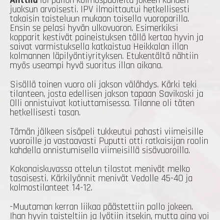
Anttila
löi pallon kolmospuolelta jokeen kahden
juoksun arvoisesti. IPV ilmoittautui hetkellisesti
takaisin taisteluun mukaan toisella vuoroparilla.
Ensin se pelasi hyvän ulkovuoron. Esimerkiksi
kopparit kestivät paineistuksen tällä kertaa hyvin ja
saivat varmistuksella katkaistua Heikkalan illan
kolmannen läpilyöntiyrityksen. Etukentältä nähtiin
myös useampi hyvä suoritus illan aikana.
Sisällä toinen vuoro oli jakson välähdys. Kärki teki
tilanteen, josta edellisen jakson tapaan Savikoski ja
Olli onnistuivat kotiuttamisessa. Tilanne oli täten
hetkellisesti tasan.
Tämän jälkeen sisäpeli tukkeutui pahasti viimeisille
vuoroille ja vastaavasti Puputti otti ratkaisijan roolin
kahdella onnistumisella viimeisillä sisävuoroilla.
Kokonaiskuvassa ottelun tilastot menivät melko
tasaisesti. Kärkilyönnit menivät Vedolle 45-40 ja
kolmostilanteet 14-12.
-Muutaman kerran liikaa päästettiin pallo jokeen.
Ihan hyvin taisteltiin ja lyötiin itsekin, mutta aina voi