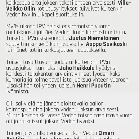
kakkospuolelta jokeen takatilanteen arvoisesti.
Ville-
Veikko Ollin
kotiutusyritykset kuivuivat kuitenkin
Vedon hyviin ulkopelisuorituksiin.
Myös ulkona IPV pelasi ensimmäisen vuoron
mallikkaasti jättäen Vedon ilman kolmostilanteita.
Toisella IPV:n sisävuorolla
Justus Niemeläinen
saateltiin kärkenä kolmospesälle.
Aappo Savikoski
löi hänet kotiin kakkosjatkeen upotuksella.
Toisen tasoittava muodostui kuitenkin IPV:n
avausjakson turmaksi.
Juho Heikkala
hyödynsi
kahdesti takakentän arviointivirheet lyöden kaksi
kunnaria ja kolme tavallista juoksua yhteen vuoroon.
Lisäksi hän toi yhden juoksun
Henri Puputin
lyönnistä.
Olli sai vielä neljännen aloittavalla pallon
kolmospuolelta jokeen yhden juoksun arvoisesti.
Mutta kokonaiskuvassa Vedon toisen tasoittava vuoro
oli jo ratkaissut jakson Vedon hyväksi.
Toinen jakso alkoi vaikeasti, kun Vedon
Elmeri