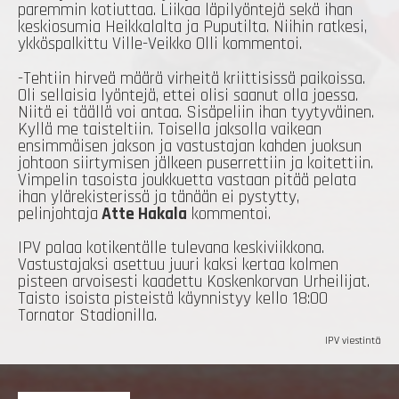
paremmin kotiuttaa. Liikaa läpilyöntejä sekä ihan
keskiosumia Heikkalalta ja Puputilta. Niihin ratkesi,
ykköspalkittu Ville-Veikko Olli kommentoi.
-Tehtiin hirveä määrä virheitä kriittisissä paikoissa.
Oli sellaisia lyöntejä, ettei olisi saanut olla joessa.
Niitä ei täällä voi antaa. Sisäpeliin ihan tyytyväinen.
Kyllä me taisteltiin. Toisella jaksolla vaikean
ensimmäisen jakson ja vastustajan kahden juoksun
johtoon siirtymisen jälkeen puserrettiin ja koitettiin.
Vimpelin tasoista joukkuetta vastaan pitää pelata
ihan ylärekisterissä ja tänään ei pystytty,
pelinjohtaja
Atte Hakala
kommentoi.
IPV palaa kotikentälle tulevana keskiviikkona.
Vastustajaksi asettuu juuri kaksi kertaa kolmen
pisteen arvoisesti kaadettu Koskenkorvan Urheilijat.
Taisto isoista pisteistä käynnistyy kello 18:00
Tornator Stadionilla.
IPV viestintä