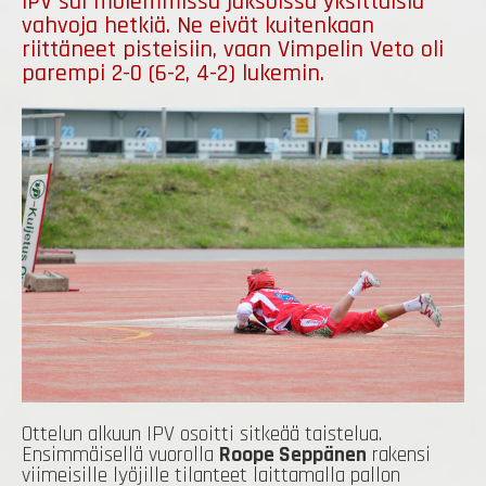
IPV sai molemmissa jaksoissa yksittäisiä
vahvoja hetkiä. Ne eivät kuitenkaan
riittäneet pisteisiin, vaan Vimpelin Veto oli
parempi 2-0 (6-2, 4-2) lukemin.
Ottelun alkuun IPV osoitti sitkeää taistelua.
Ensimmäisellä vuorolla
Roope Seppänen
rakensi
viimeisille lyöjille tilanteet laittamalla pallon