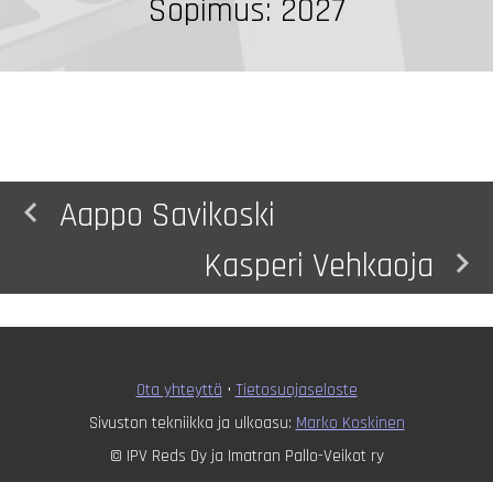
Sopimus: 2027
navigate_before
Aappo Savikoski
navigate_next
Kasperi Vehkaoja
Ota yhteyttä
•
T
ietosuojaseloste
Sivuston tekniikka ja ulkoasu:
Marko Koskinen
© IPV Reds Oy ja Imatran Pallo-Veikot ry