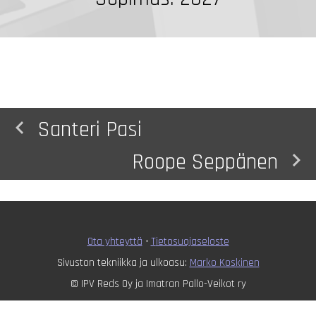
navigate_before
Santeri Pasi
navigate_next
Roope Seppänen
Ota yhteyttä
•
T
ietosuojaseloste
Sivuston tekniikka ja ulkoasu:
Marko Koskinen
© IPV Reds Oy ja Imatran Pallo-Veikot ry