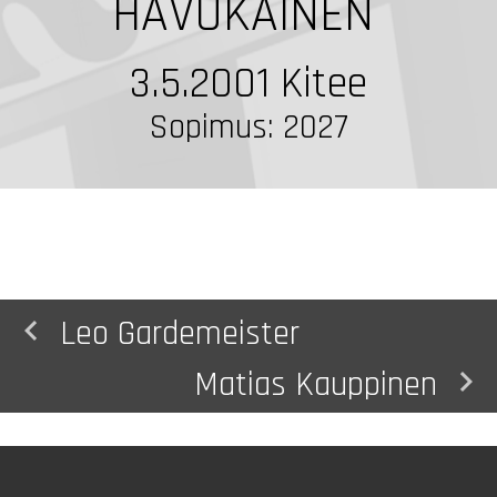
HAVUKAINEN
3.5.2001
Kitee
Sopimus: 2027
navigate_before
Leo Gardemeister
navigate_next
Matias Kauppinen