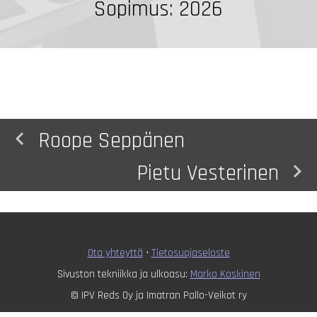
Sopimus: 2026
navigate_before
Roope Seppänen
navigate_next
Pietu Vesterinen
Ota yhteyttä
•
T
ietosuojaseloste
Sivuston tekniikka ja ulkoasu:
Marko Koskinen
© IPV Reds Oy ja Imatran Pallo-Veikot ry